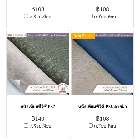
฿108
฿108
เปรียบเทียบ
เปรียบเทียบ
Best Seller
หนังเทียมพีวีซี P37
หนังเทียมพีวีซี P36 ลายผ้า
฿140
฿108
เปรียบเทียบ
เปรียบเทียบ