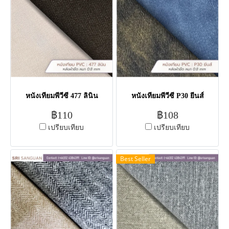
หนังเทียมพีวีซี 477 ลินิน
หนังเทียมพีวีซี P30 ยีนส์
฿110
฿108
เปรียบเทียบ
เปรียบเทียบ
Best Seller