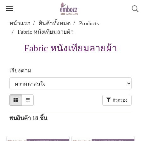
หน้าแรก
สินค้าทั้งหมด
Products
Fabric หนังเทียมลายผ้า
Fabric หนังเทียมลายผ้า
เรียงตาม
ตัวกรอง
พบสินค้า 18 ชิ้น