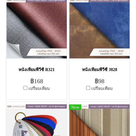
หนังเทียมพีวีซี R321
หนังเทียมพีวีซี J828
฿168
฿98
เปรียบเทียบ
เปรียบเทียบ
New