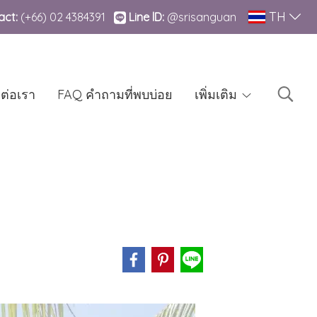
TH
ct:
(+66)
02 4384391
Line lD:
@srisanguan
ดต่อเรา
FAQ คำถามที่พบบ่อย
เพิ่มเติม