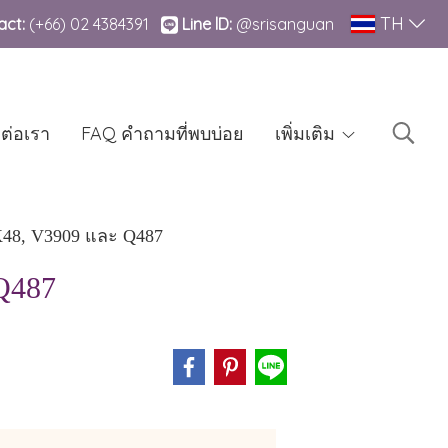
TH
ct:
(+66)
02 4384391
Line lD:
@srisanguan
ดต่อเรา
FAQ คำถามที่พบบ่อย
เพิ่มเติม
, K48, V3909 และ Q487
 Q487