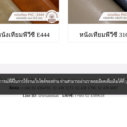
นังเทียมพีวีซี E444
หนังเทียมพีวีซี 31
้ง:
16,18,20 ซอยเจริญรัถ 1 ถนน เจริญรัถ แขวงคลองสาน เขตคลองสาน กรุ
บการณ์ที่ดีในการใช้งานเว็บไซต์ของท่าน ท่านสามารถอ่านรายละเอียดเพิ่มเติมได้ที่
ติดต่อ:
(+66)
02 4384391
,
02 438 3173
,
02 438 1790
,
02 439 6087
Line ID:
@srisanguan
แฟกซ์:
(+66) 02 4389618
อีเมล:
srisanguan@yahoo.com
Copyright 2026 All Rights Reserved.
Powered by
MakeWebEasy.com