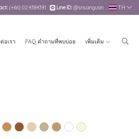
TH
ct:
(+66)
02 4384391
Line lD:
@srisanguan
ดต่อเรา
FAQ คำถามที่พบบ่อย
เพิ่มเติม