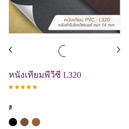
หนังเทียมพีวีซี L320
สี