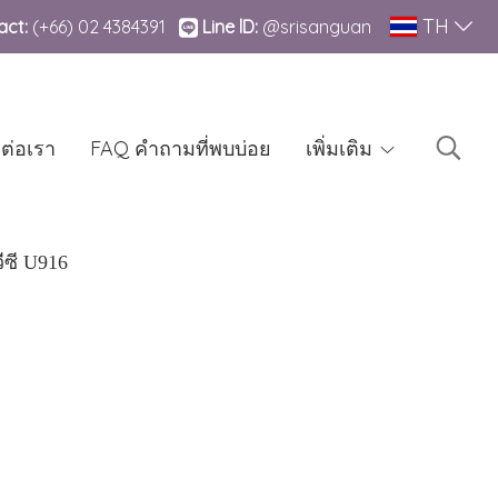
TH
ct:
(+66)
02 4384391
Line lD:
@srisanguan
ดต่อเรา
FAQ คำถามที่พบบ่อย
เพิ่มเติม
ีซี U916