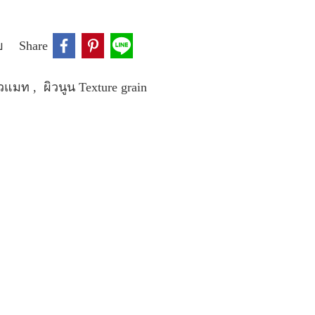
บ
Share
ผิวแมท
,
ผิวนูน Texture grain